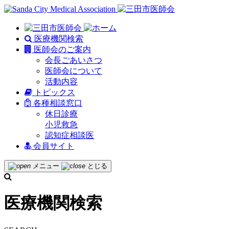
医療機関検索
医師会のご案内
会長ごあいさつ
医師会について
活動内容
トピックス
各種相談窓口
休日診療
小児救急
認知症相談医
会員サイト
メニュー
とじる
医療機関検索