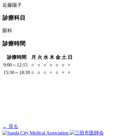
近藤陽子
診療科目
眼科
診療時間
診療時間
月
火
水
木
金
土
日
9:00～12:15
○
○
○
○
○
○
×
15:30～18:30
○
○
○
×
○
×
×
← 戻る