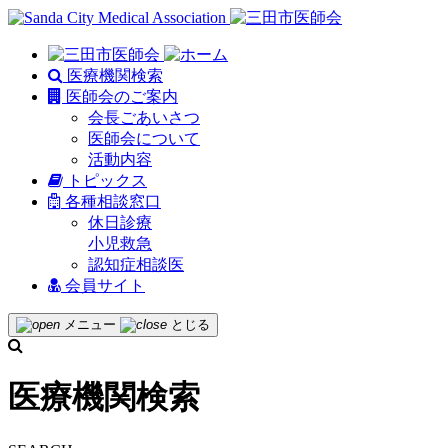
医療機関検索
医師会のご案内
会長ごあいさつ
医師会について
活動内容
トピックス
各種相談窓口
休日診療
小児救急
認知症相談医
会員サイト
メニュー
とじる
医療機関検索