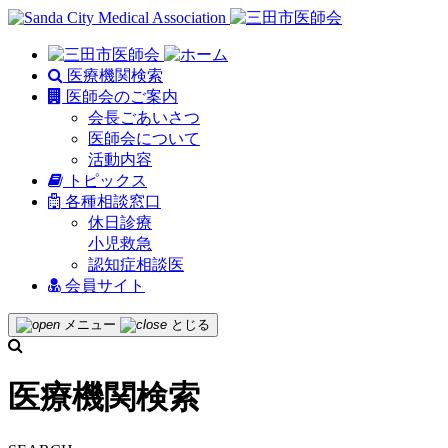
医療機関検索
医師会のご案内
会長ごあいさつ
医師会について
活動内容
トピックス
各種相談窓口
休日診療
小児救急
認知症相談医
会員サイト
メニュー
とじる
医療機関検索