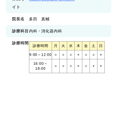
イト
院長名
多田 真輔
診療科目
内科・消化器内科
診療時間
診療時間
月
火
水
木
金
土
日
9:00～12:00
○
○
○
×
○
○
×
16:00～
○
○
○
×
○
×
×
18:00