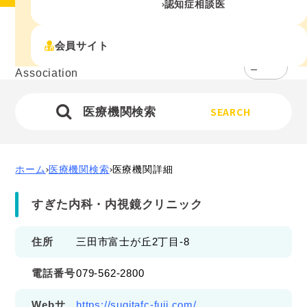
認知症相談医
会員サイト
メニュ
ー
SEARCH
医療機関検索
ホーム
医療機関検索
医療機関詳細
すぎた内科・内視鏡クリニック
住所
三田市富士が丘2丁目-8
電話番号
079-562-2800
Webサ
https://sugitafc-fuji.com/