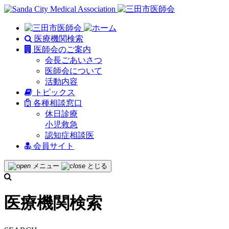
医療機関検索
医師会のご案内
会長ごあいさつ
医師会について
活動内容
トピックス
各種相談窓口
休日診療
小児救急
認知症相談医
会員サイト
メニュー
とじる
医療機関検索