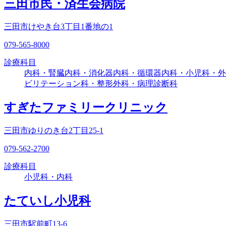
三田市民・済生会病院
三田市けやき台3丁目1番地の1
079-565-8000
診療科目
内科・腎臓内科・消化器内科・循環器内科・小児科・外
ビリテーション科・整形外科・病理診断科
すぎたファミリークリニック
三田市ゆりのき台2丁目25-1
079-562-2700
診療科目
小児科・内科
たていし小児科
三田市駅前町13-6