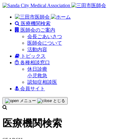
医療機関検索
医師会のご案内
会長ごあいさつ
医師会について
活動内容
トピックス
各種相談窓口
休日診療
小児救急
認知症相談医
会員サイト
メニュー
とじる
医療機関検索